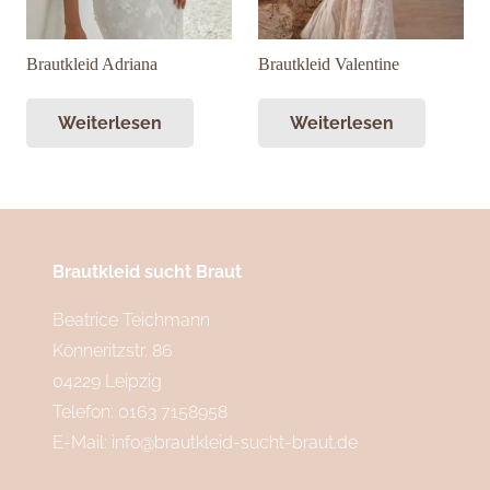
Brautkleid Adriana
Brautkleid Valentine
Weiterlesen
Weiterlesen
Brautkleid sucht Braut
Beatrice Teichmann
Könneritzstr. 86
04229 Leipzig
Telefon: 0163 7158958
E-Mail:
info@brautkleid-sucht-braut.de