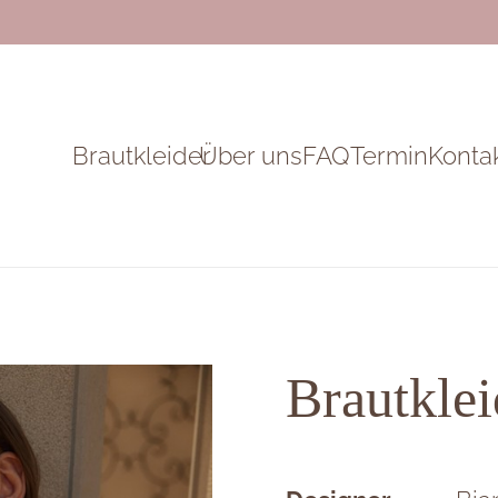
Brautkleider
Über uns
FAQ
Termin
Konta
Brautklei