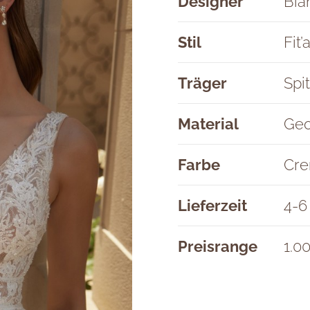
Designer
Bia
Stil
Fit
Träger
Spi
Material
Geo
Farbe
Cr
Lieferzeit
4-6
Preisrange
1.0