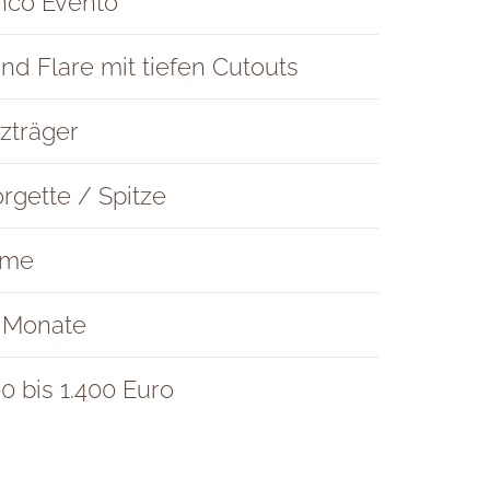
nco Evento
’and Flare mit tiefen Cutouts
tzträger
rgette / Spitze
eme
 Monate
00 bis 1.400 Euro